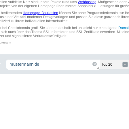
uellen Auftritt im Netz sind unsere Pakete rund ums
Webhosting
: Maßgeschneiderte A
tprojekte von der eigenen Homepage über Internet-Shops bis zu Lösungen für gr
zu bedienenden
Homepage-Baukasten
können Sie ohne Programmierkenntnisse Ihre
aus einer Vielzahl moderner Designvorlagen und passen Sie diese ganz nach Ihre
ziert zu Ihrem individuellen Internetauftritt.
ir bei Checkdomain groß. Sie können deshalb bei uns nicht nur eine eigene
Domai
 sich auch über das Thema SSL informieren und SSL-Zertifikate erwerben. Mit ein
zer und signalisieren Vertrauenswürdigkeit.
pressum
.
Top 20